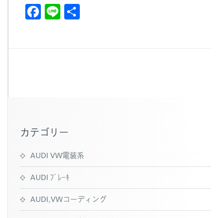
F
Li
共
a
n
有
c
e
e
b
o
o
k
カテゴリー
AUDI VW電装系
AUDI ﾌﾞﾚｰｷ
AUDI,VWコーディング