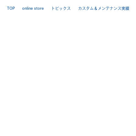
TOP
online store
トピックス
カスタム＆メンテナンス実績
LINEで相談
店舗案内
お問い合わせ
特定商取引法
送料・手数料について
プライバシーポリシー
|
[ Backbone ]
TEL 025-284-7060 FAX 025-284-7170
〒950-0944 新潟市中央区愛宕3-4-3
>Google Map
[ BackboneGarage ]
TEL 025-250ｰ7170 FAX 025-250-7178
〒950-0803 新潟市東区中興野2-11
>Google Map