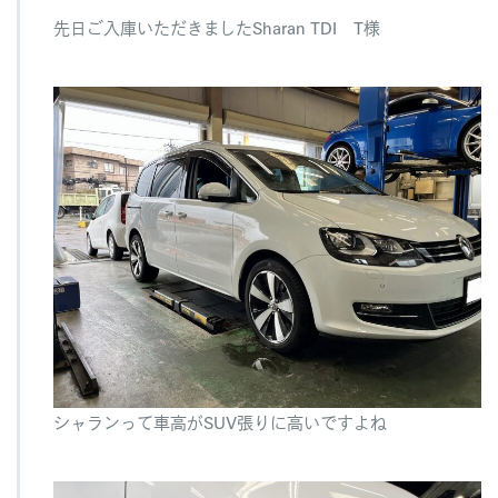
R
先日ご入庫いただきましたSharan TDI T様
I
N
G
f
o
r
S
h
a
r
a
n
T
D
I
は
シャランって車高がSUV張りに高いですよね