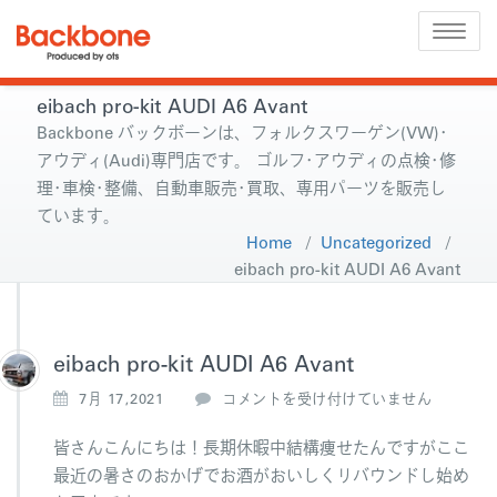
Toggle
naviga
eibach pro-kit AUDI A6 Avant
Backbone バックボーンは、フォルクスワーゲン(VW)･
アウディ(Audi)専門店です。 ゴルフ･アウディの点検･修
理･車検･整備、自動車販売･買取、専用パーツを販売し
ています。
Home
/
Uncategorized
/
eibach pro-kit AUDI A6 Avant
eibach pro-kit AUDI A6 Avant
e
7月 17,2021
コメントを受け付けていません
i
b
皆さんこんにちは！長期休暇中結構痩せたんですがここ
a
最近の暑さのおかげでお酒がおいしくリバウンドし始め
c