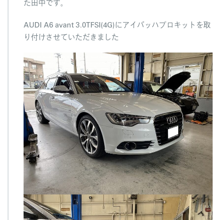
た田中です。
h
p
AUDI A6 avant 3.0TFSI(4G)にアイバッハプロキットを取
r
o
り付けさせていただきました
-
k
i
t
A
U
D
I
A
6
A
v
a
n
t
は