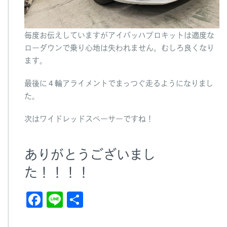
毎度お伝えしていますがアイバッハプロキットは適度な
ローダウンで乗り心地は失われません。むしろ良くなり
ます。
最後に４輪アライメントでまっつぐ走るようになりまし
た。
次はワイドレッドスペーサーですね！
ありがとうございまし
た！！！！
F
Li
共
a
n
有