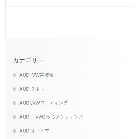
c
e
e
b
o
o
k
カテゴリー
AUDI VW電装系
AUDI ﾌﾞﾚｰｷ
AUDI,VWコーディング
AUDI VWｴﾝｼﾞﾝメンテナンス
AUDIオートマ