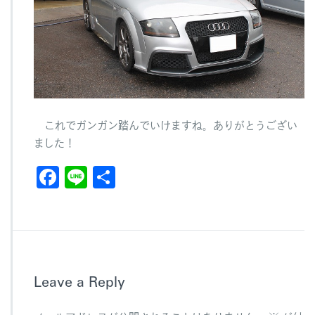
これでガンガン踏んでいけますね。ありがとうござい
ました！
F
Li
共
a
n
有
c
e
e
b
Leave a Reply
o
o