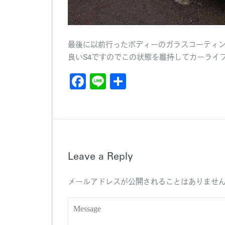
最後に以前行ったボディーのガラスコーティ
良いS4ですのでこの状態を維持してカーライ
F
Li
共
a
n
有
c
e
e
b
Leave a Reply
o
o
メールアドレスが公開されることはありませ
k