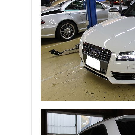
4
A
T
E
C
e
r
a
m
i
c
P
a
d
へ
の