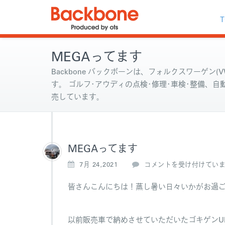
T
MEGAってます
Backbone バックボーンは、フォルクスワーゲン(VW
す。 ゴルフ･アウディの点検･修理･車検･整備、
売しています。
MEGAってます
M
7月 24,2021
コメントを受け付けてい
E
G
皆さんこんにちは！蒸し暑い日々いかがお過
A
っ
て
以前販売車で納めさせていただいたゴキゲンUP!に
ま