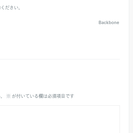
約ください。
kbone
ん。
※
が付いている欄は必須項目です