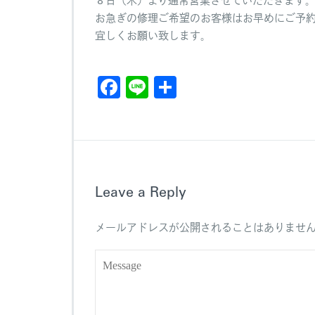
ら
お急ぎの修理ご希望のお客様はお早めにご予
せ
宜しくお願い致します。
へ
Bac
の
F
Li
共
a
n
有
c
e
e
b
Leave a Reply
o
o
メールアドレスが公開されることはありませ
k