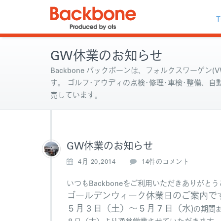
T
GW休業のお知らせ
Backbone バックボーンは、フォルクスワーゲン(VW
す。 ゴルフ･アウディの点検･修理･車検･整備、
売しています。
GW休業のお知らせ
G
4月 20,2014
14件のコメント
W
休
いつもBackboneをご利用いただきありがと
業
ゴールデンウィーク休業日のご案内で
の
５月３日（土）～５月７日（水)
の期間
お
知
８日（木）より通常営業させていただきます