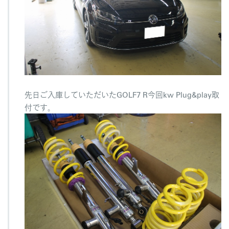
D
D
C
P
l
u
g
&
先日ご入庫していただいたGOLF7 R今回kw Plug&play取
p
付です。
l
a
y
取
付
へ
の