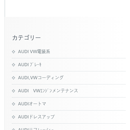
b
o
o
k
カテゴリー
AUDI VW電装系
AUDI ﾌﾞﾚｰｷ
AUDI,VWコーディング
AUDI VWｴﾝｼﾞﾝメンテナンス
AUDIオートマ
AUDIドレスアップ
AUDIリフレッシュ