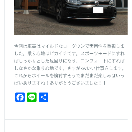
今回は車高はマイルドなローダウンで実用性を重視しま
した。乗り心地はピカイチです。スポーツモードにすれ
ばしっかりとした足回りになり、コンフォートにすれば
しなやかな乗り心地です。さすがkwいい仕事をします。
これからホイールを検討すそうでまだまだ楽しみはいっ
ぱいありますね！ありがとうございました！！
F
Li
共
a
n
有
c
e
e