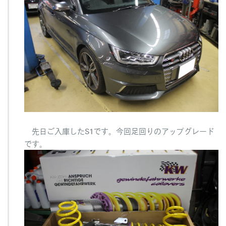
S
1
K
w
V
e
r.
3
&
I
S
W
E
先日ご入庫したS1です。今回足回りのアップグレード
E
です。
P
リ
ジ
カ
ラ
へ
の