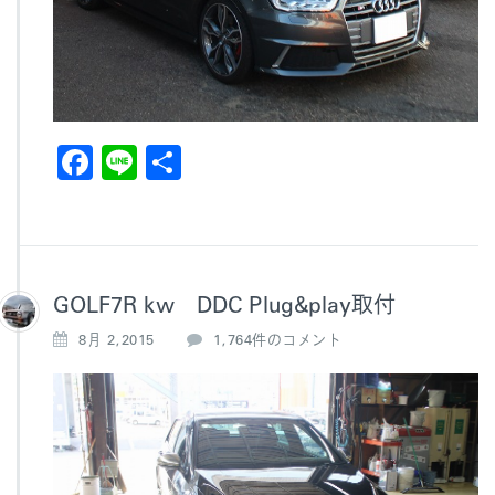
F
Li
共
a
n
有
c
e
e
b
GOLF7R kw DDC Plug&play取付
o
G
8月 2,2015
1,764件のコメント
O
o
L
k
F
7
R
k
w