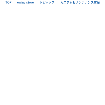
TOP
online store
トピックス
カスタム＆メンテナンス実績
LINEで相談
店舗案内
お問い合わせ
特定商取引法
送料・手数料について
プライバシーポリシー
|
[ Backbone ]
TEL 025-284-7060 FAX 025-284-7170
〒950-0944 新潟市中央区愛宕3-4-3
>Google Map
[ BackboneGarage ]
TEL 025-250ｰ7170 FAX 025-250-7178
〒950-0803 新潟市東区中興野2-11
>Google Map