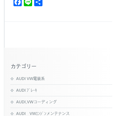
F
Li
共
a
n
有
c
e
e
b
o
o
k
カテゴリー
AUDI VW電装系
AUDI ﾌﾞﾚｰｷ
AUDI,VWコーディング
AUDI VWｴﾝｼﾞﾝメンテナンス