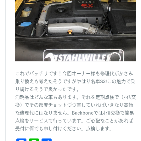
これでバッチリです！今回オーナー様も修理代がかさみ
乗り換えも考えたそうですがやはり名車S3!この魅力で乗
り続けるそうで良かったです。
消耗品はどんな車もあります。それを定期点検で（ｵｲﾙ交
換）でその都度チョットづつ直していればいきなり高価
な修理代にはなりません。Backboneではｵｲﾙ交換で簡易
点検をサービスで行っています。ご心配なことがあれば
受付に何でも申し付けください。点検します。