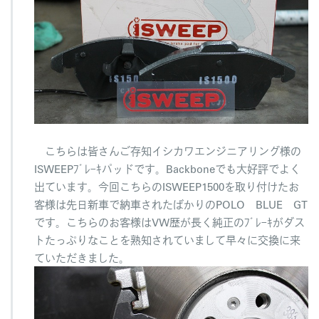
B
L
U
E
G
T
I
S
W
E
E
こちらは皆さんご存知イシカワエンジニアリング様の
P
ISWEEPﾌﾞﾚｰｷパッドです。Backboneでも大好評でよく
へ
出ています。今回こちらのISWEEP1500を取り付けたお
の
客様は先日新車で納車されたばかりのPOLO BLUE GT
です。こちらのお客様はVW歴が長く純正のﾌﾞﾚｰｷがダス
トたっぷりなことを熟知されていまして早々に交換に来
ていただきました。