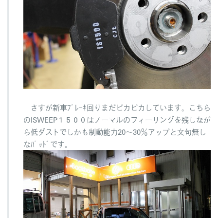
さすが新車ﾌﾞﾚｰｷ回りまだピカピカしています。こちら
のISWEEP１５００はノーマルのフィーリングを残しなが
ら低ダストでしかも制動能力20～30％アップと文句無し
なﾊﾟｯﾄﾞです。