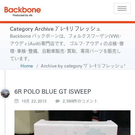
Toggle
naviga
Category Archive ﾌﾞﾚｰｷリフレッシュ
Backbone バックボーンは、フォルクスワーゲン(VW)･
アウディ(Audi)専門店です。 ゴルフ･アウディの点検･修
理･車検･整備、自動車販売･買取、専用パーツを販売し
ています。
Home
/
Archive by category "ﾌﾞﾚｰｷリフレッシュ"
6R POLO BLUE GT ISWEEP
6
10月 22,2013
2,599件のコメント
R
P
O
L
O