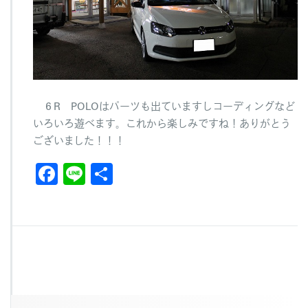
６R POLOはパーツも出ていますしコーディングなど
いろいろ遊べます。これから楽しみですね！ありがとう
ございました！！！
F
Li
共
a
n
有
c
e
e
b
o
o