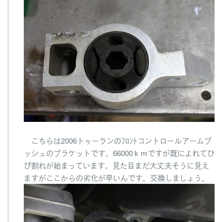
I
S
3
ブ
ッ
シ
ュ
キ
ッ
ト
＆
ヘ
ッ
ド
こちらは2006トゥーランのﾌﾛﾝﾄコントロールアームブ
ラ
ッシュのブラケットです。66000ｋｍですが既によれてひ
イ
び割れが始まっています。見た目まだ大丈夫そうに見え
ト
ク
ますがここからの劣化が早いんです。交換しましょう。
リ
ー
ニ
ン