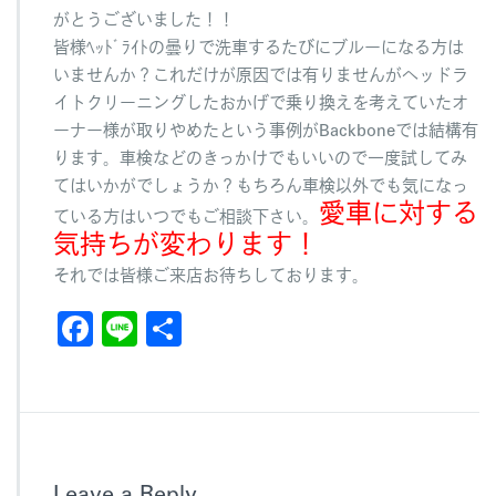
がとうございました！！
皆様ﾍｯﾄﾞﾗｲﾄの曇りで洗車するたびにブルーになる方は
いませんか？これだけが原因では有りませんがヘッドラ
イトクリーニングしたおかげで乗り換えを考えていたオ
ーナー様が取りやめたという事例がBackboneでは結構有
ります。車検などのきっかけでもいいので一度試してみ
てはいかがでしょうか？もちろん車検以外でも気になっ
愛車に対する
ている方はいつでもご相談下さい。
気持ちが変わります！
それでは皆様ご来店お待ちしております。
F
Li
共
a
n
有
c
e
e
b
Leave a Reply