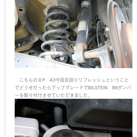
A
3
B
i
l
s
t
e
i
n
S
p
o
こちらの８P A3今回足回りリフレッシュということ
r
でどうせだったらアップグレードでBILSTEIN B6ダンパ
t
ーを取り付けさせていただきました。
d
a
m
p
e
r
S