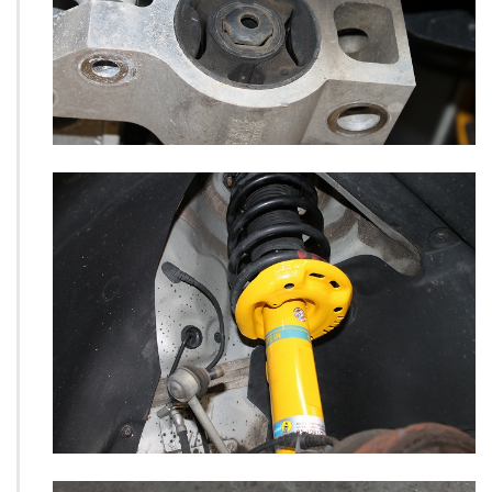
3
ブ
ッ
シ
ュ
へ
の