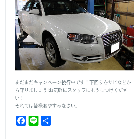
まだまだキャンペーン続行中です！下回りをサビなどか
ら守りましょう!お気軽にスタッフにもうしつけくださ
い！
それでは皆様おやすみなさい。
F
Li
共
a
n
有