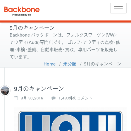
Toggle
naviga
9月のキャンペーン
Backbone バックボーンは、フォルクスワーゲン(VW)･
アウディ(Audi)専門店です。 ゴルフ･アウディの点検･修
理･車検･整備、自動車販売･買取、専用パーツを販売し
ています。
Home
/
未分類
/
9月のキャンペーン
9月のキャンペーン
9
8月 30,2016
1,483件のコメント
月
の
キ
ャ
ン