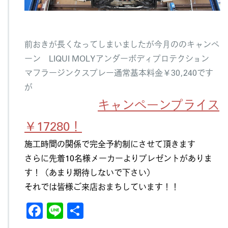
前おきが長くなってしまいましたが今月ののキャンペ
ーン LIQUI MOLYアンダーボディプロテクション
マフラージンクスプレー通常基本料金￥30,240です
が
キャンペーンプライス
￥17280！
施工時間の関係で完全予約制にさせて頂きます
さらに先着10名様メーカーよりプレゼントがありま
す！（あまり期待しないで下さい）
それでは皆様ご来店おまちしています！！
F
Li
共
a
n
有