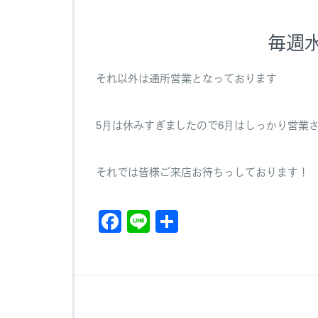
ご
案
毎週
内
は
それ以外は通所営業となっております
5月は休みすぎましたので6月はしっかり営業
それでは皆様ご来店お待ちっしております！
F
Li
共
a
n
有
c
e
e
b