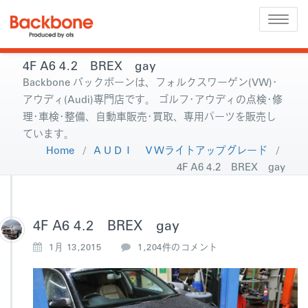
Toggle
naviga
4F A6 4.2 BREX gay
Backbone バックボーンは、フォルクスワーゲン(VW)･
アウディ(Audi)専門店です。 ゴルフ･アウディの点検･修
理･車検･整備、自動車販売･買取、専用パーツを販売し
ています。
Home
/
ＡＵＤＩ ＶＷライトアップグレード
/
4F A6 4.2 BREX gay
4F A6 4.2 BREX gay
4
1月 13,2015
1,204件のコメント
F
A
6
4.