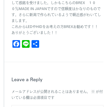
して感銘を受けました。しかもこちらのBREX １０
０％MADE IN JAPANですので信頼度はかなりのもので
す。さらに新潟で作られているようで親近感がわいてし
まします。
これからLEDやHIDをお考えの方BREXお勧めです！！
ありがとうございました！！
F
Li
共
a
n
有
c
e
e
b
Leave a Reply
o
o
メールアドレスが公開されることはありません。
※
が付
k
いている欄は必須項目です