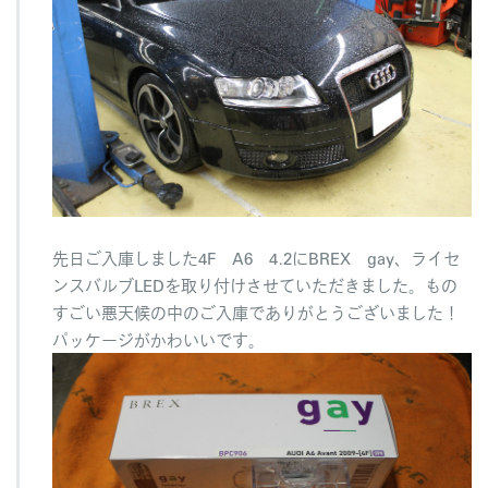
2
B
R
E
X
g
a
y
へ
の
先日ご入庫しました4F A6 4.2にBREX gay、ライセ
ンスバルブLEDを取り付けさせていただきました。もの
すごい悪天候の中のご入庫でありがとうございました！
パッケージがかわいいです。