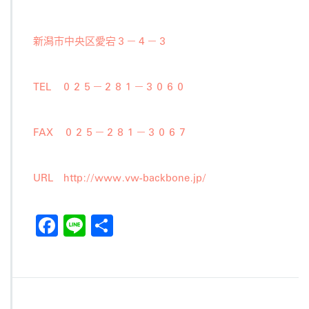
新潟市中央区愛宕３－４－３
TEL ０２５－２８１－３０６０
FAX ０２５－２８１－３０６７
URL
http://www.vw-backbone.jp/
F
Li
共
a
n
有
c
e
e