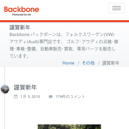
Toggle
naviga
謹賀新年
Backbone バックボーンは、フォルクスワーゲン(VW)･
アウディ(Audi)専門店です。 ゴルフ･アウディの点検･修
理･車検･整備、自動車販売･買取、専用パーツを販売し
ています。
Home
/
その他
/
謹賀新年
謹賀新年
謹
1月 5,2010
179件のコメント
賀
新
年
へ
の