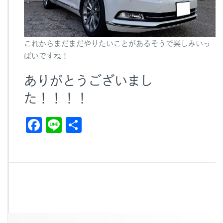
これからまだまだやりたいことがあるそうで楽しみいっ
ぱいですね！
ありがとうございまし
た！！！！
F
Li
共
a
n
有
c
e
e
b
o
o