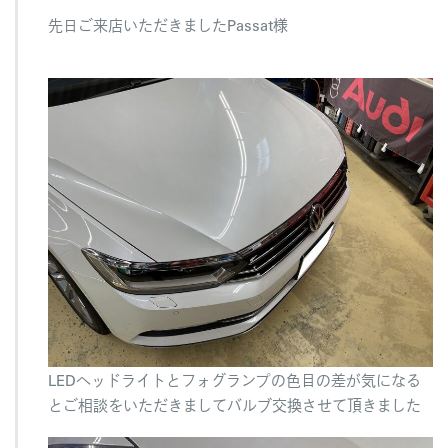
た
先日ご来店いただきましたPassat様
ほ
う
が
か
っ
こ
い
い
で
す
は
LEDヘッドライトとフォグランプの色目の差が気になる
とご相談をいただきましてバルブ交換させて頂きました