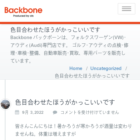
Toggle
naviga
色目合わせたほうがかっこいいです
Backbone バックボーンは、フォルクスワーゲン(VW)･
アウディ(Audi)専門店です。 ゴルフ･アウディの点検･修
理･車検･整備、自動車販売･買取、専用パーツを販売し
ています。
Home
/
Uncategorized
/
色目合わせたほうがかっこいいです
色目合わせたほうがかっこいいです
色
9月 3,2022
コメントを受け付けていません
目
合
皆さんこんにちは！暑かろうが寒かろうが酒量は変わり
わ
ませんね。体重は増えますが
せ