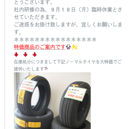
とうございます。
価
商
社内研修の為、
９月１８日（月）臨時休業
とさ
品
せていただきます。
の
ご迷惑をお掛け致しますが、宜しくお願いしま
お
す。
知
ら
＊＊＊＊＊＊＊＊＊＊＊＊＊＊＊＊
せ
特価商品のご案内です
へ
の
在庫処分につきまして下記ノーマルタイヤを大特価でご
提供いたします