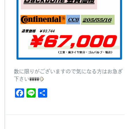
数に限りがございますので気になる方はお急ぎ
下さい
F
Li
共
a
n
有
c
e
e