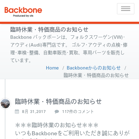
Toggle
naviga
臨時休業・特価商品のお知らせ
Backbone バックボーンは、フォルクスワーゲン(VW)･
アウディ(Audi)専門店です。 ゴルフ･アウディの点検･修
理･車検･整備、自動車販売･買取、専用パーツを販売し
ています。
Home
/
Backboneからのお知らせ
/
臨時休業・特価商品のお知らせ
臨時休業・特価商品のお知らせ
臨
8月 31,2017
117件のコメント
時
休
＊＊＊臨時休業のお知らせ＊＊＊
業・
いつもBackboneをご利用いただき誠にありが
特