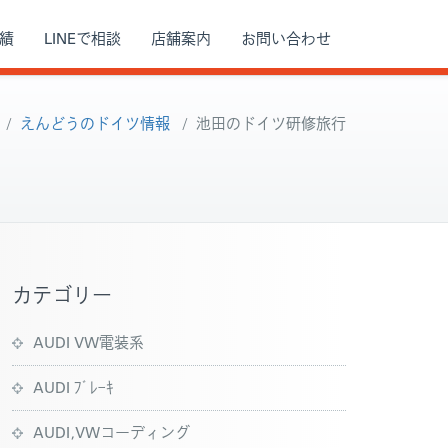
績
LINEで相談
店舗案内
お問い合わせ
/
えんどうのドイツ情報
/
池田のドイツ研修旅行
カテゴリー
AUDI VW電装系
AUDI ﾌﾞﾚｰｷ
AUDI,VWコーディング