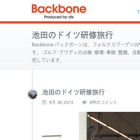
T
池田のドイツ研修旅行
Backbone バックボーンは、フォルクスワーゲン(VW
す。 ゴルフ･アウディの点検･修理･車検･整備、
売しています。
池田のドイツ研修旅行
池
9月 20,2013
6件のコメント
田
の
ド
イ
ツ
研