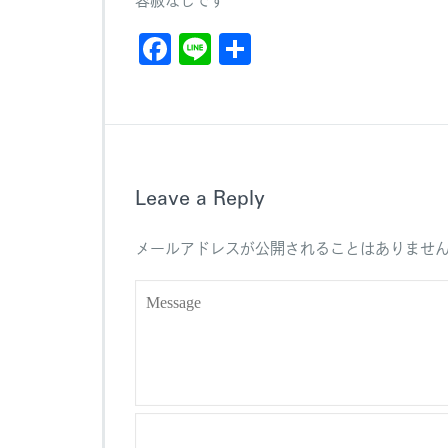
F
Li
共
a
n
有
c
e
e
b
Leave a Reply
o
o
メールアドレスが公開されることはありませ
k