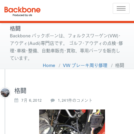
Toggle
naviga
格闘
Backbone バックボーンは、フォルクスワーゲン(VW)･
アウディ(Audi)専門店です。 ゴルフ･アウディの点検･修
理･車検･整備、自動車販売･買取、専用パーツを販売し
ています。
Home
/
VW ブレーキ周り修理
/
格闘
格闘
格
7月 6,2012
1,241件のコメント
闘
へ
の