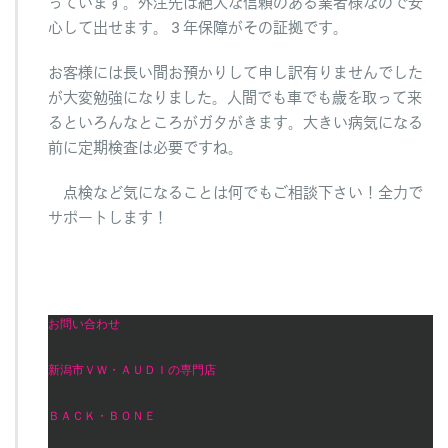
っています。外注先は絶大な信頼のある業者様なので安
心して出せます。３年保障がその証拠です。
お客様には長い間お預かりして申し訳有りませんでした
が大変勉強になりました。人間でも車でも歳を取って来
るといろんなところがガタがきます。大きい病気になる
前に定期検査は必要ですね。
点検など気になることは何でもご相談下さい！全力で
サポートします！
お問い合わせ
新潟市ＶＷ・ＡＵＤＩの専門店
ＢＡＣＫ・ＢＯＮＥ