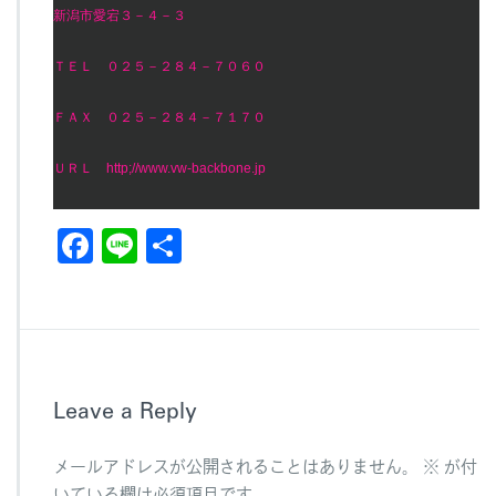
新潟市愛宕３－４－３
ＴＥＬ ０２５－２８４－７０６０
ＦＡＸ ０２５－２８４－７１７０
ＵＲＬ http;//www.vw-backbone.jp
F
Li
共
a
n
有
c
e
e
b
Leave a Reply
o
o
メールアドレスが公開されることはありません。
※
が付
k
いている欄は必須項目です