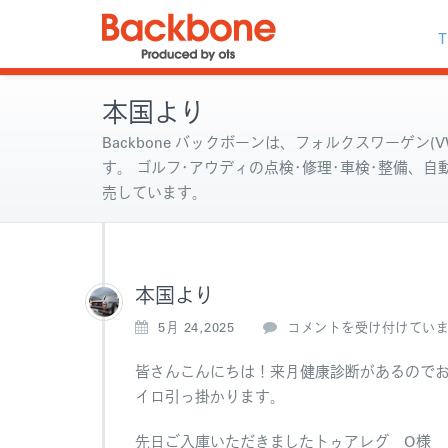
T
本国より
Backbone バックボーンは、フォルクスワーゲン(VW
す。 ゴルフ･アウディの点検･修理･車検･整備、
売しています。
本国より
本
5月 24,2025
コメントを受け付けてい
国
よ
皆さんこんにちは！来月健康診断があるので
り
イロ引っ掛かります。
は
先日ご入庫いただきましたトゥアレグ O様