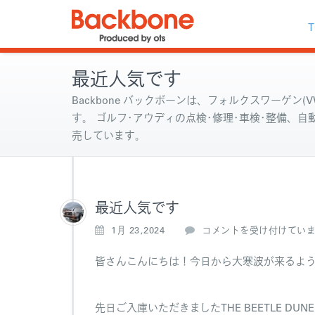
T
最近人気です
Backbone バックボーンは、フォルクスワーゲン(VW
す。 ゴルフ･アウディの点検･修理･車検･整備、
売しています。
最近人気です
最
1月 23,2024
コメントを受け付けてい
近
人
皆さんこんにちは！今日から大寒波が来るよ
気
で
す
先日ご入庫いただきましたTHE BEETLE DUN
は