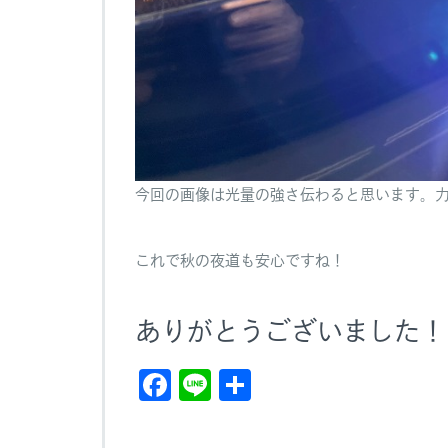
今回の画像は光量の強さ伝わると思います。
これで秋の夜道も安心ですね！
ありがとうございました！
F
Li
共
a
n
有