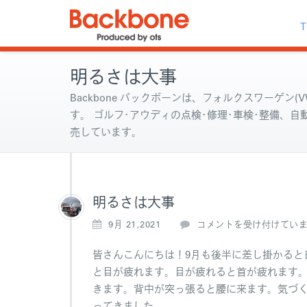
T
明るさは大事
Backbone バックボーンは、フォルクスワーゲン(VW
す。 ゴルフ･アウディの点検･修理･車検･整備、
売しています。
明るさは大事
明
9月 21,2021
コメントを受け付けてい
る
さ
皆さんこんにちは！9月も後半に差し掛かると
は
と目が疲れます。目が疲れると首が疲れます
大
きます。背中が突っ張ると腰に来ます。気づ
事
ってきました。
は