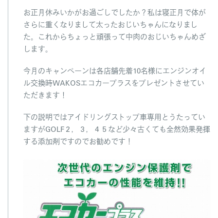
お
お正月休みいかがお過ごしでしたか？私は寝正月で体が
め
さらに重くなりまして太ったおじいちゃんになりまし
で
と
た。これからちょっと頑張って中肉のおじいちゃんめざ
う
します。
ご
ざ
今月のキャンペーンは各店舗先着10名様にエンジンオイ
い
ル交換時WAKOSエコカープラスをプレゼントさせてい
ま
す！
ただきます！
は
下の説明ではアイドリングストップ車専用とうたってい
ますがGOLF２，３，４５など少々古くても全然効果発揮
する添加剤ですのでお勧めです！