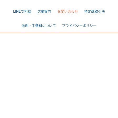
LINEで相談
店舗案内
お問い合わせ
特定商取引法
送料・手数料について
プライバシーポリシー
|
[ Backbone ]
TEL 025-284-7060 FAX 025-284-7170
〒950-0944 新潟市中央区愛宕3-4-3
>Google Map
[ BackboneGarage ]
TEL 025-250ｰ7170 FAX 025-250-7178
〒950-0803 新潟市東区中興野2-11
>Google Map