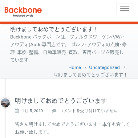
Toggle
naviga
明けましておめでとうございます！
Backbone バックボーンは、フォルクスワーゲン(VW)･
アウディ(Audi)専門店です。 ゴルフ･アウディの点検･修
理･車検･整備、自動車販売･買取、専用パーツを販売し
ています。
Home
/
Uncategorized
/
明けましておめでとうございます！
明けましておめでとうございます！
明
1月 5,2019
コメントを受け付けていません
け
ま
皆さん明けましておめでとうございます！本年も宜しく
し
お願い致します。
て