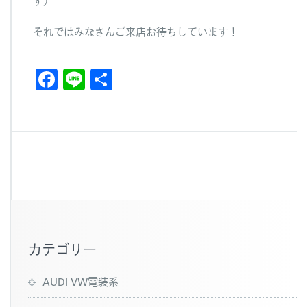
す）
それではみなさんご来店お待ちしています！
F
Li
共
a
n
有
c
e
e
b
o
o
k
カテゴリー
AUDI VW電装系