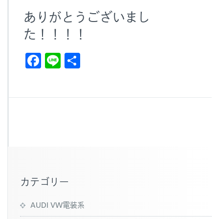
ありがとうございまし
た！！！！
F
Li
共
a
n
有
c
e
e
b
o
o
k
カテゴリー
AUDI VW電装系