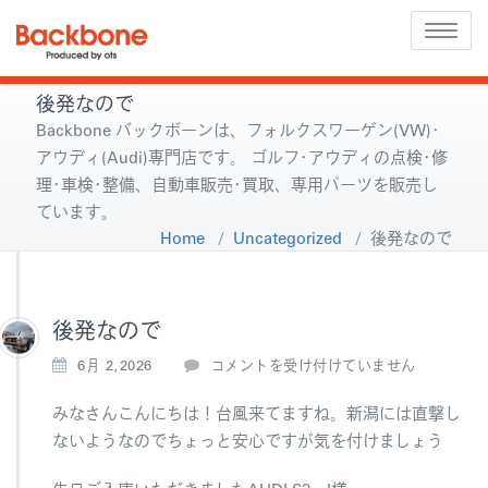
Toggle
naviga
後発なので
Backbone バックボーンは、フォルクスワーゲン(VW)･
アウディ(Audi)専門店です。 ゴルフ･アウディの点検･修
理･車検･整備、自動車販売･買取、専用パーツを販売し
ています。
Home
/
Uncategorized
/
後発なので
後発なので
後
6月 2,2026
コメントを受け付けていません
発
な
みなさんこんにちは！台風来てますね。新潟には直撃し
の
ないようなのでちょっと安心ですが気を付けましょう
で
は