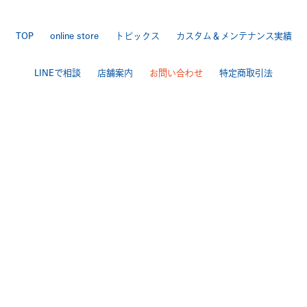
TOP
online store
トピックス
カスタム＆メンテナンス実績
LINEで相談
店舗案内
お問い合わせ
特定商取引法
送料・手数料について
プライバシーポリシー
|
[ Backbone ]
TEL 025-284-7060 FAX 025-284-7170
〒950-0944 新潟市中央区愛宕3-4-3
>Google Map
[ BackboneGarage ]
TEL 025-250ｰ7170 FAX 025-250-7178