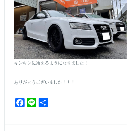
キンキンに冷えるようになりました！
ありがとうございました！！！
F
Li
共
a
n
有
c
e
e