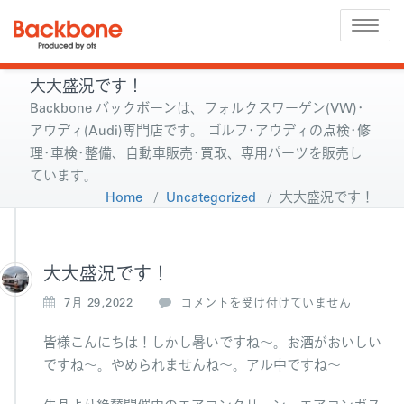
Toggle
naviga
大大盛況です！
Backbone バックボーンは、フォルクスワーゲン(VW)･
アウディ(Audi)専門店です。 ゴルフ･アウディの点検･修
理･車検･整備、自動車販売･買取、専用パーツを販売し
ています。
Home
/
Uncategorized
/
大大盛況です！
大大盛況です！
大
7月 29,2022
コメントを受け付けていません
大
盛
皆様こんにちは！しかし暑いですね～。お酒がおいしい
況
ですね～。やめられませんね～。アル中ですね～
で
す！