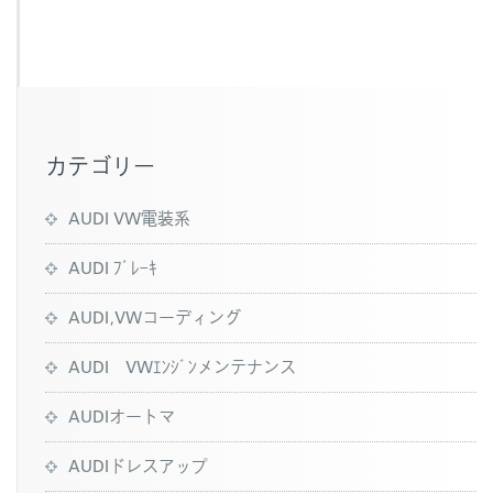
b
o
o
k
カテゴリー
AUDI VW電装系
AUDI ﾌﾞﾚｰｷ
AUDI,VWコーディング
AUDI VWｴﾝｼﾞﾝメンテナンス
AUDIオートマ
AUDIドレスアップ