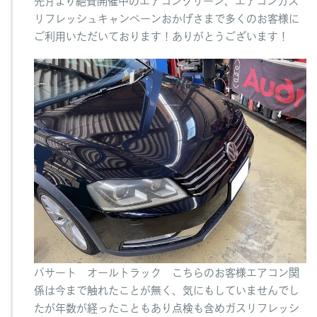
先月より絶賛開催中のエアコンクリーン、エアコンガス
は
リフレッシュキャンペーンおかげさまで多くのお客様に
ご利用いただいております！ありがとうございます！
パサート オールトラック こちらのお客様エアコン関
係は今まで触れたことが無く、気にもしていませんでし
たが年数が経ったこともあり点検も含めガスリフレッシ