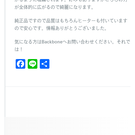
が全体的に広がるので綺麗になります。
純正品ですので品質はもちろんヒーターも付いています
ので安心です。情報ありがとうございました。
気になる方はBackboneへお問い合わせください。それで
は！
F
Li
共
a
n
有
c
e
e
b
o
o
k