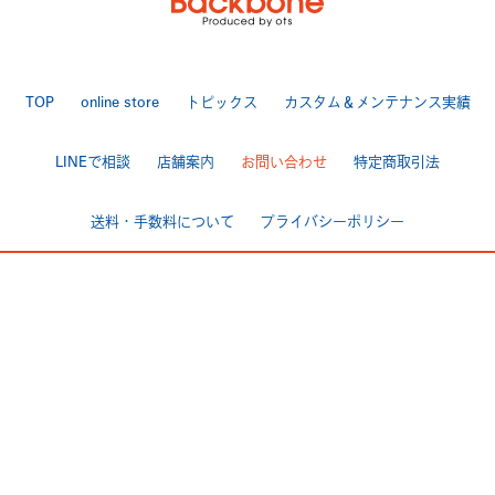
TOP
online store
トピックス
カスタム＆メンテナンス実績
LINEで相談
店舗案内
お問い合わせ
特定商取引法
送料・手数料について
プライバシーポリシー
|
[ Backbone ]
TEL 025-284-7060 FAX 025-284-7170
〒950-0944 新潟市中央区愛宕3-4-3
>Google Map
[ BackboneGarage ]