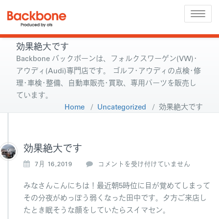
Toggle
naviga
効果絶大です
Backbone バックボーンは、フォルクスワーゲン(VW)･
アウディ(Audi)専門店です。 ゴルフ･アウディの点検･修
理･車検･整備、自動車販売･買取、専用パーツを販売し
ています。
Home
/
Uncategorized
/
効果絶大です
効果絶大です
効
7月 16,2019
コメントを受け付けていません
果
絶
みなさんこんにちは！最近朝5時位に目が覚めてしまって
大
その分夜がめっぽう弱くなった田中です。夕方ご来店し
で
たとき眠そうな顔をしていたらスイマセン。
す