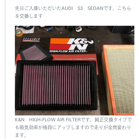
は
先日ご入庫いただいたAUDI S3 SEDANです。こちら
を交換します
K&N HIGH-FLOW AIR FILTERです。純正交換タイプで
も吸気効率が格段にアップしますので走りが全然変わり
ます。