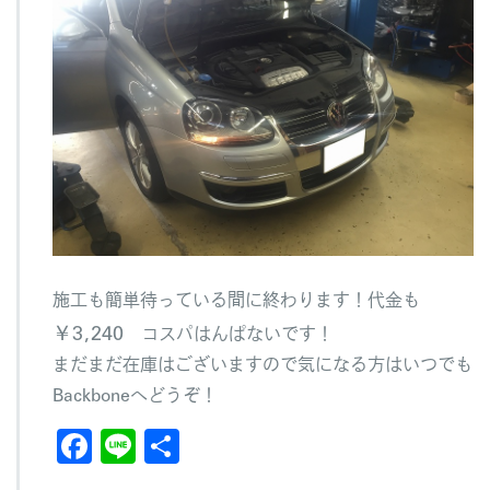
施工も簡単待っている間に終わります！代金も
￥3,240
コスパはんぱないです！
まだまだ在庫はございますので気になる方はいつでも
Backboneへどうぞ！
F
Li
共
a
n
有