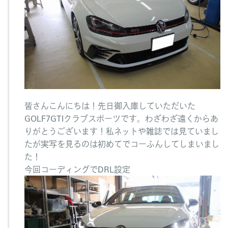
ま
し
た！
へ
の
皆さんこんにちは！先日御入庫していただいた
GOLF7GTIクラブスポーツです。わざわざ遠くからあ
りがとうございます！私ネットや雑誌では見ていまし
たが実写を見るのは初めてでコーふんしてしまいまし
た！
今回コーディングでDRL設定