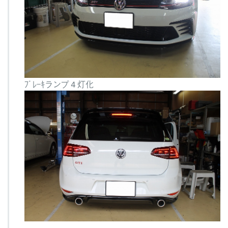
ﾌﾞﾚｰｷランプ４灯化