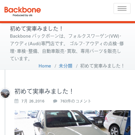
Toggle
naviga
初めて実車みました！
Backbone バックボーンは、フォルクスワーゲン(VW)･
アウディ(Audi)専門店です。 ゴルフ･アウディの点検･修
理･車検･整備、自動車販売･買取、専用パーツを販売し
ています。
Home
/
未分類
/
初めて実車みました！
初めて実車みました！
初
7月 26,2016
763件のコメント
め
て
実
車
み