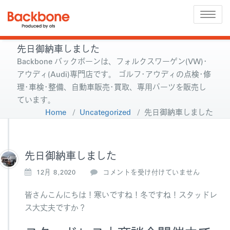
Toggle
naviga
先日御納車しました
Backbone バックボーンは、フォルクスワーゲン(VW)･
アウディ(Audi)専門店です。 ゴルフ･アウディの点検･修
理･車検･整備、自動車販売･買取、専用パーツを販売し
ています。
Home
/
Uncategorized
/
先日御納車しました
先日御納車しました
先
12月 8,2020
コメントを受け付けていません
日
御
皆さんこんにちは！寒いですね！冬ですね！スタッドレ
納
ス大丈夫ですか？
車
し