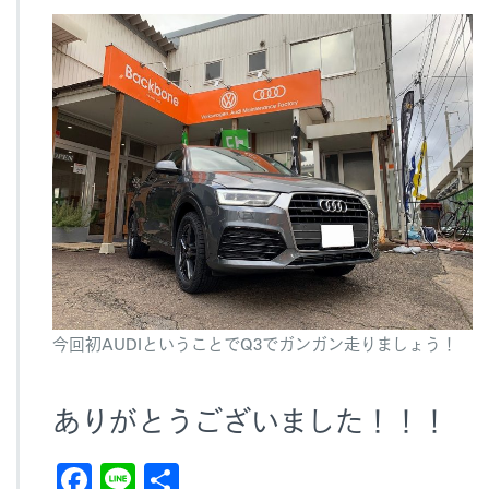
今回初AUDIということでQ3でガンガン走りましょう！
ありがとうございました！！！
F
Li
共