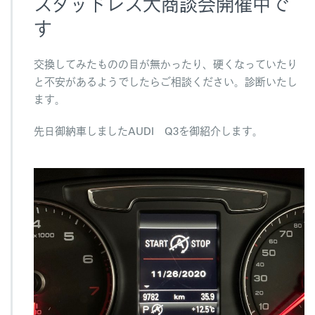
スタッドレス大商談会開催中で
ま
し
す
た
は
交換してみたものの目が無かったり、硬くなっていたり
と不安があるようでしたらご相談ください。診断いたし
ます。
先日御納車しましたAUDI Q3を御紹介します。