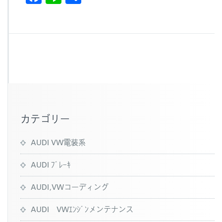
a
n
有
c
e
e
b
o
o
k
カテゴリー
AUDI VW電装系
AUDI ﾌﾞﾚｰｷ
AUDI,VWコーディング
AUDI VWｴﾝｼﾞﾝメンテナンス