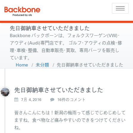
Toggle
naviga
先日御納車させていただきました
Backbone バックボーンは、フォルクスワーゲン(VW)･
アウディ(Audi)専門店です。 ゴルフ･アウディの点検･修
理･車検･整備、自動車販売･買取、専用パーツを販売し
ています。
Home
/
未分類
/
先日御納車させていただきました
先日御納車させていただきました
先
7月 4,2016
16件のコメント
日
御
皆さんこんにちは！新潟の梅雨って感じでじめじめして
納
ますね。食べ物など痛みやすいのできをつけてください
車
ね。
さ