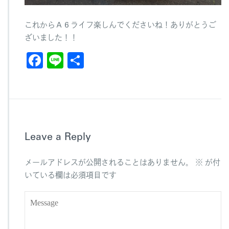
これからＡ６ライフ楽しんでくださいね！ありがとうご
ざいました！！
F
Li
共
a
n
有
c
e
e
b
Leave a Reply
o
o
メールアドレスが公開されることはありません。
※
が付
k
いている欄は必須項目です