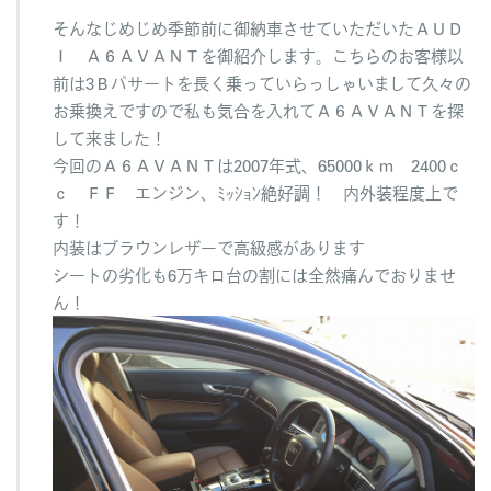
せ
そんなじめじめ季節前に御納車させていただいたＡＵＤ
て
い
Ｉ Ａ６ＡＶＡＮＴを御紹介します。こちらのお客様以
た
前は3Ｂパサートを長く乗っていらっしゃいまして久々の
だ
お乗換えですので私も気合を入れてＡ６ＡＶＡＮＴを探
き
して来ました！
ま
し
今回のＡ６ＡＶＡＮＴは2007年式、65000ｋｍ 2400ｃ
た
ｃ ＦＦ エンジン、ﾐｯｼｮﾝ絶好調！ 内外装程度上で
へ
す！
の
内装はブラウンレザーで高級感があります
シートの劣化も6万キロ台の割には全然痛んでおりませ
ん！