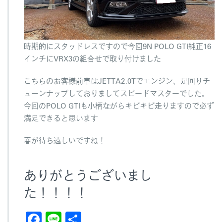
時期的にスタッドレスですので今回9N POLO GTI純正16
インチにVRX3の組合せで取り付けました
こちらのお客様前車はJETTA2.0Tでエンジン、足回りチ
ューンナップしておりましてスピードマスターでした。
今回のPOLO GTIも小柄ながらキビキビ走りますので必ず
満足できると思います
春が待ち遠しいですね！
ありがとうございまし
た！！！！
F
Li
共