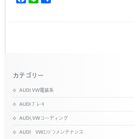
a
n
有
c
e
e
b
o
o
k
カテゴリー
AUDI VW電装系
AUDI ﾌﾞﾚｰｷ
AUDI,VWコーディング
AUDI VWｴﾝｼﾞﾝメンテナンス