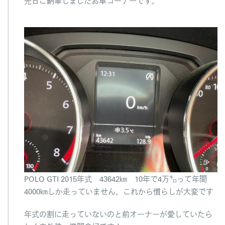
先日ご納車しましたお車コーナーです。
ま
し
た
は
POLO GTI 2015年式 43642㎞ 10年で4万㌔って年間
4000㎞しか走っていません。これから慣らしが大変です
年式の割に走っていないのと前オーナーが愛していたら