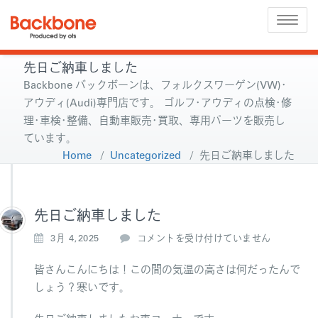
Toggle
naviga
先日ご納車しました
Backbone バックボーンは、フォルクスワーゲン(VW)･
アウディ(Audi)専門店です。 ゴルフ･アウディの点検･修
理･車検･整備、自動車販売･買取、専用パーツを販売し
ています。
Home
/
Uncategorized
/
先日ご納車しました
先日ご納車しました
先
3月 4,2025
コメントを受け付けていません
日
ご
皆さんこんにちは！この間の気温の高さは何だったんで
納
しょう？寒いです。
車
し