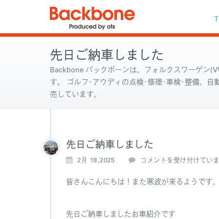
T
先日ご納車しました
Backbone バックボーンは、フォルクスワーゲン(VW
す。 ゴルフ･アウディの点検･修理･車検･整備、
売しています。
先日ご納車しました
先
2月 18,2025
コメントを受け付けてい
日
ご
皆さんこんにちは！また寒波が来るようです
納
車
し
先日ご納車しましたお車紹介です
ま