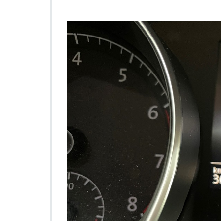
し
た
は