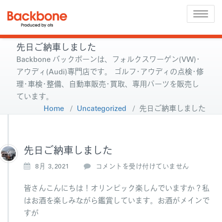
Toggle
naviga
先日ご納車しました
Backbone バックボーンは、フォルクスワーゲン(VW)･
アウディ(Audi)専門店です。 ゴルフ･アウディの点検･修
理･車検･整備、自動車販売･買取、専用パーツを販売し
ています。
Home
/
Uncategorized
/
先日ご納車しました
先日ご納車しました
先
8月 3,2021
コメントを受け付けていません
日
ご
皆さんこんにちは！オリンピック楽しんでいますか？私
納
はお酒を楽しみながら鑑賞しています。お酒がメインで
車
すが
し