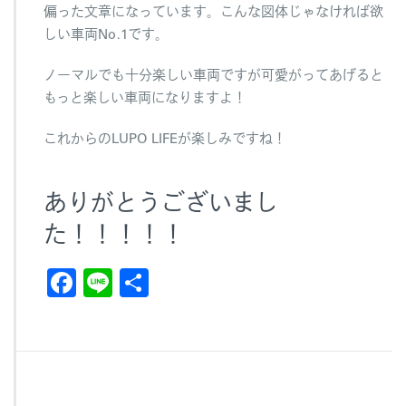
偏った文章になっています。こんな図体じゃなければ欲
しい車両No.1です。
ノーマルでも十分楽しい車両ですが可愛がってあげると
もっと楽しい車両になりますよ！
これからのLUPO LIFEが楽しみですね！
ありがとうございまし
た！！！！！
F
Li
共
a
n
有
c
e
e
b