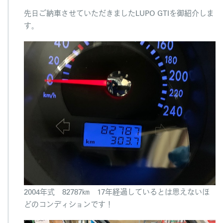
ま
先日ご納車させていただきましたLUPO GTIを御紹介しま
し
た
す。
は
2004年式 82787㎞ 17年経過しているとは思えないほ
どのコンディションです！