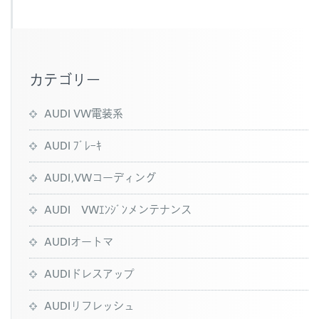
o
o
k
カテゴリー
AUDI VW電装系
AUDI ﾌﾞﾚｰｷ
AUDI,VWコーディング
AUDI VWｴﾝｼﾞﾝメンテナンス
AUDIオートマ
AUDIドレスアップ
AUDIリフレッシュ