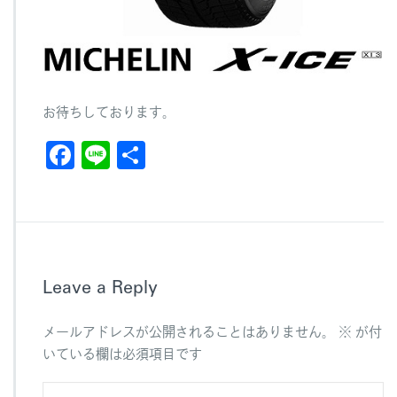
お待ちしております。
F
Li
共
a
n
有
c
e
e
b
Leave a Reply
o
o
メールアドレスが公開されることはありません。
※
が付
k
いている欄は必須項目です