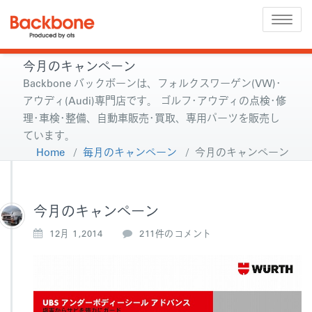
Toggle
naviga
今月のキャンペーン
Backbone バックボーンは、フォルクスワーゲン(VW)･
アウディ(Audi)専門店です。 ゴルフ･アウディの点検･修
理･車検･整備、自動車販売･買取、専用パーツを販売し
ています。
Home
/
毎月のキャンペーン
/
今月のキャンペーン
今月のキャンペーン
今
12月 1,2014
211件のコメント
月
の
キ
ャ
ン