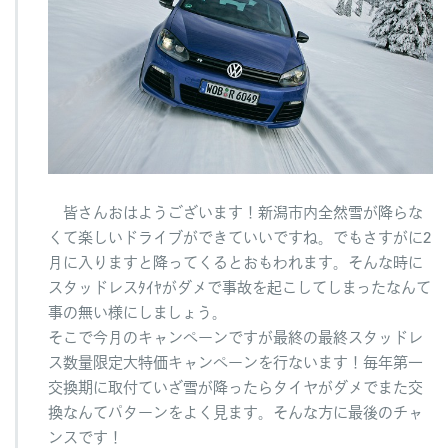
ペ
ー
ン
へ
の
皆さんおはようございます！新潟市内全然雪が降らな
くて楽しいドライブができていいですね。でもさすがに2
月に入りますと降ってくるとおもわれます。そんな時に
スタッドレスﾀｲﾔがダメで事故を起こしてしまったなんて
事の無い様にしましょう。
そこで今月のキャンペーンですが最終の最終スタッドレ
ス数量限定大特価キャンペーンを行ないます！毎年第一
交換期に取付ていざ雪が降ったらタイヤがダメでまた交
換なんてパターンをよく見ます。そんな方に最後のチャ
ンスです！