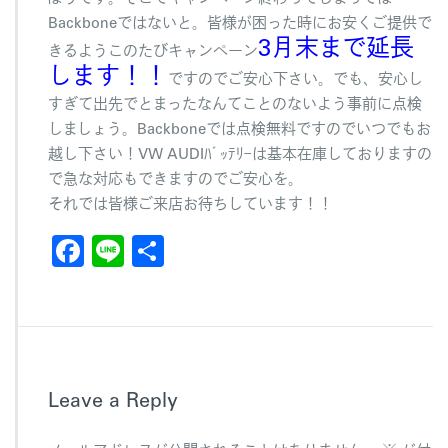
Backboneではないと。皆様が困った時にお安くご提供で
3月末まで延長
きるようこのたびキャンペーン
します！！
ですのでご安心下さい。でも、安心し
すぎて出先でとまったなんてことのないよう事前に点検
しましょう。Backboneでは点検無料ですのでいつでもお
越し下さい！VW AUDIﾊﾞｯﾃﾘｰは基本在庫しておりますの
で急な対応もできますのでご安心を。
それでは皆様ご来店お待ちしています！！
F
Li
共
a
n
有
c
e
e
b
Leave a Reply
o
o