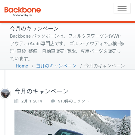
Toggle
naviga
今月のキャンペーン
Backbone バックボーンは、フォルクスワーゲン(VW)･
アウディ(Audi)専門店です。 ゴルフ･アウディの点検･修
理･車検･整備、自動車販売･買取、専用パーツを販売し
ています。
Home
/
毎月のキャンペーン
/
今月のキャンペーン
今月のキャンペーン
今
2月 1,2014
910件のコメント
月
の
キ
ャ
ン