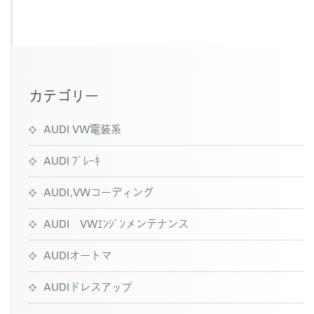
b
o
o
k
カテゴリー
AUDI VW電装系
AUDI ﾌﾞﾚｰｷ
AUDI,VWコーディング
AUDI VWｴﾝｼﾞﾝメンテナンス
AUDIオートマ
AUDIドレスアップ