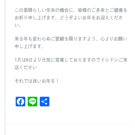
この素晴らしい年末の機会に、皆様のご多幸とご健康を
お祈り申し上げます。どうぞよいお年をお迎えくださ
い。
来る年も変わらぬご愛顧を賜りますよう、心よりお願い
申し上げます。
1月は6日より元気に営業しておりますのでドシドシご来
店ください
それでは良いお年を！
F
Li
共
a
n
有
c
e
e