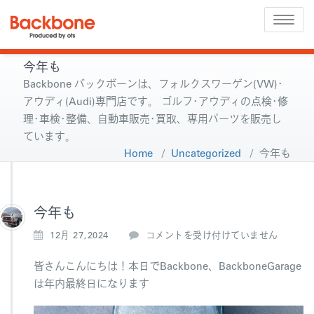
Toggle
naviga
今年も
Backbone バックボーンは、フォルクスワーゲン(VW)･
アウディ(Audi)専門店です。 ゴルフ･アウディの点検･修
理･車検･整備、自動車販売･買取、専用パーツを販売し
ています。
Home
/
Uncategorized
/
今年も
今年も
今
12月 27,2024
コメントを受け付けていません
年
も
皆さんこんにちは！本日でBackbone、BackboneGarage
は
は年内最終日になります