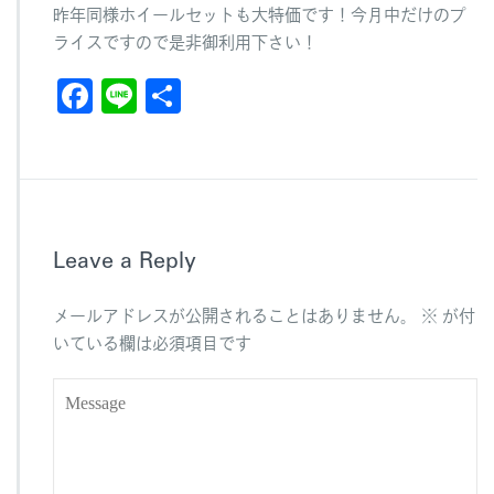
昨年同様ホイールセットも大特価です！今月中だけのプ
ライスですので是非御利用下さい！
F
Li
共
a
n
有
c
e
e
b
Leave a Reply
o
o
メールアドレスが公開されることはありません。
※
が付
k
いている欄は必須項目です