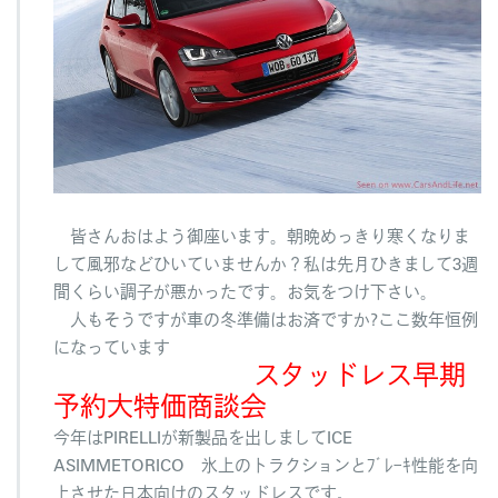
皆さんおはよう御座います。朝晩めっきり寒くなりま
して風邪などひいていませんか？私は先月ひきまして3週
間くらい調子が悪かったです。お気をつけ下さい。
人もそうですが車の冬準備はお済ですか?ここ数年恒例
になっています
スタッドレス早期
予約大特価商談会
今年はPIRELLIが新製品を出しましてICE
ASIMMETORICO 氷上のトラクションとﾌﾞﾚｰｷ性能を向
上させた日本向けのスタッドレスです。