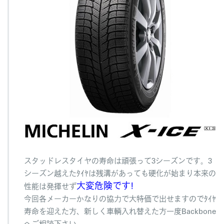
スタッドレスタイヤの寿命は頑張って3シーズンです。3
シーズン越えたﾀｲﾔは残溝があっても硬化が始まり本来の
大変危険です!
性能は発揮せず
今回各メーカーかなりの協力で大特価で出せますのでﾀｲﾔ
寿命を迎えた方、新しく車輌入れ替えた方一度Backbone
へご相談下さい。