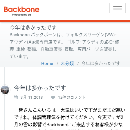
Toggle
naviga
今年は多かったです
Backbone バックボーンは、フォルクスワーゲン(VW)･
アウディ(Audi)専門店です。 ゴルフ･アウディの点検･修
理･車検･整備、自動車販売･買取、専用パーツを販売し
ています。
Home
/
未分類
/
今年は多かったです
今年は多かったです
今
3月 11,2018
12件のコメント
年
は
皆さんこんいちは！天気はいいですがまだまだ寒い
多
ですね。体調管理気を付けてください。今更ですが2
か
月の雪の影響でBackboneにご来店するお客様が少な
っ