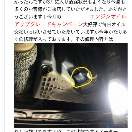
かったんですが3月に入り道路状況もよくなり今週も
た
で
多くのお客様がご来店していただきました。ありがと
す
エンジンオイル
うございます！今月の
へ
アップグレードキャンペーン
大好評で毎日オイル
の
交換いっぱいさせていただいていますが今年かなり多
くの修理が入っております。その修理内容とは
なんか抜けてますよね。この状態ですとメーター