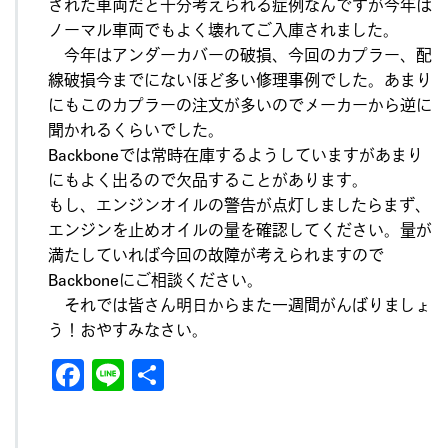
された車両だと十分考えられる症例なんですが今年は
ノーマル車両でもよく壊れてご入庫されました。
今年はアンダーカバーの破損、今回のカプラー、配
線破損今までにないほど多い修理事例でした。あまり
にもこのカプラーの注文が多いのでメーカーから逆に
聞かれるくらいでした。
Backboneでは常時在庫するようしていますがあまり
にもよく出るので欠品することがあります。
もし、エンジンオイルの警告が点灯しましたらまず、
エンジンを止めオイルの量を確認してください。量が
満たしていれば今回の故障が考えられますので
Backboneにご相談ください。
それでは皆さん明日からまた一週間がんばりましょ
う！おやすみなさい。
F
Li
共
a
n
有
c
e