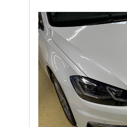
は
お
初
で
す
は