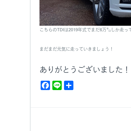
こちらのTDIは2019年式でまだ6万㌔しか
まだまだ元気に走っていきましょう！
ありがとうございました！
F
Li
共
a
n
有
c
e
e
b