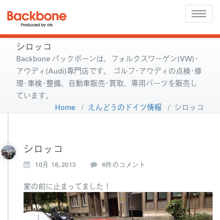
Toggle
naviga
シロッコ
Backbone バックボーンは、フォルクスワーゲン(VW)･
アウディ(Audi)専門店です。 ゴルフ･アウディの点検･修
理･車検･整備、自動車販売･買取、専用パーツを販売し
ています。
Home
/
えんどうのドイツ情報
/
シロッコ
シロッコ
シ
10月 16,2013
6件のコメント
ロ
ッ
家の前に止まってました！
コ
へ
の