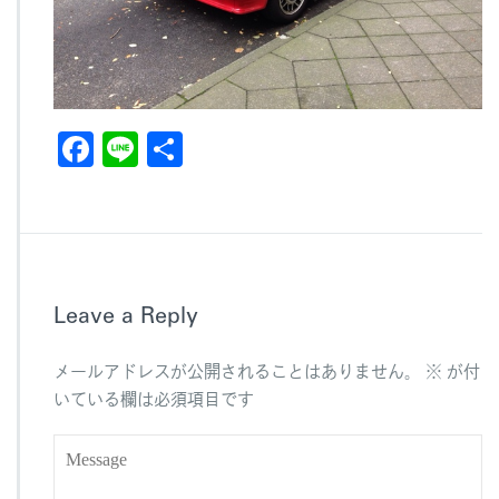
F
Li
共
a
n
有
c
e
e
b
Leave a Reply
o
o
メールアドレスが公開されることはありません。
※
が付
k
いている欄は必須項目です