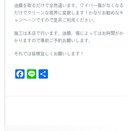
油膜を取るだけで全然違います。ワイパー傷がなくなる
だけでクリーンな視界に変貌します！かなりお勧めなキ
ャンペーンですので是非ご利用ください。
施工は本店で行います。油膜、傷によってはお時間がか
かりますので事前ご予約お願いします。
それでは皆様宜しくお願いします！
F
Li
共
a
n
有
c
e
e
b
o
o