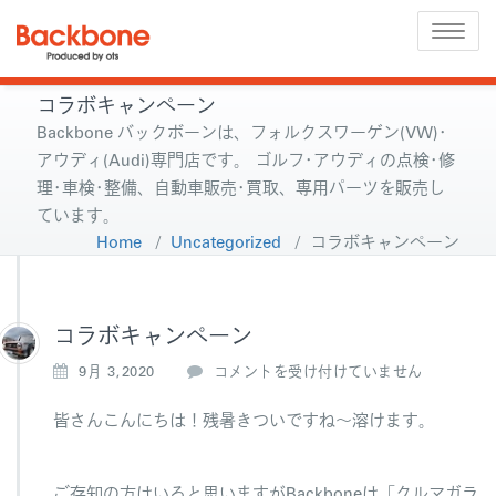
Toggle
naviga
コラボキャンペーン
Backbone バックボーンは、フォルクスワーゲン(VW)･
アウディ(Audi)専門店です。 ゴルフ･アウディの点検･修
理･車検･整備、自動車販売･買取、専用パーツを販売し
ています。
Home
/
Uncategorized
/
コラボキャンペーン
コラボキャンペーン
コ
9月 3,2020
コメントを受け付けていません
ラ
ボ
皆さんこんにちは！残暑きついですね～溶けます。
キ
ャ
ン
ご存知の方はいると思いますがBackboneは「クルマガラ