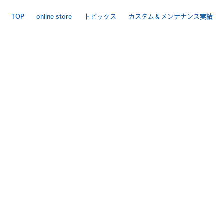
TOP
online store
トピックス
カスタム＆メンテナンス実績
LINEで相談
店舗案内
お問い合わせ
特定商取引法
送料・手数料について
プライバシーポリシー
|
[ Backbone ]
TEL 025-284-7060 FAX 025-284-7170
〒950-0944 新潟市中央区愛宕3-4-3
>Google Map
[ BackboneGarage ]
TEL 025-250ｰ7170 FAX 025-250-7178
〒950-0803 新潟市東区中興野2-11
>Google Map