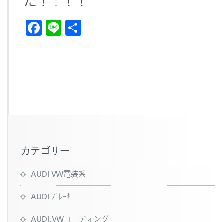
た！！！！
F
Li
共
a
n
有
c
e
e
b
o
o
k
カテゴリー
AUDI VW電装系
AUDI ﾌﾞﾚｰｷ
AUDI,VWコーディング