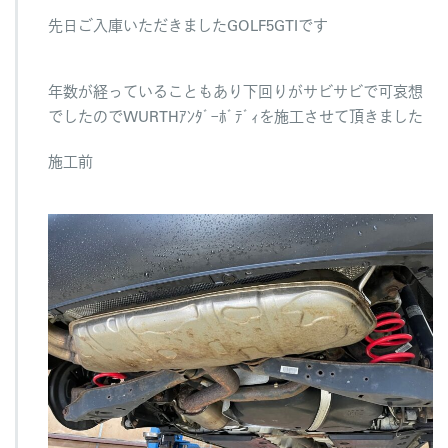
ン
先日ご入庫いただきましたGOLF5GTIです
は
終
わ
り
年数が経っていることもあり下回りがサビサビで可哀想
ま
でしたのでWURTHｱﾝﾀﾞｰﾎﾞﾃﾞｨを施工させて頂きました
し
た
施工前
が
は