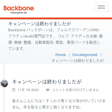
Toggle
naviga
キャンペーンは終わりましたが
Backbone バックボーンは、フォルクスワーゲン(VW)･
アウディ(Audi)専門店です。 ゴルフ･アウディの点検･修
理･車検･整備、自動車販売･買取、専用パーツを販売し
ています。
Home
/
Uncategorized
/
キャンペーンは終わりましたが
キャンペーンは終わりましたが
キ
11月 18,2023
コメントを受け付けていません
ャ
ン
皆さんこんにちは！すっかり寒くなり体が付いていけま
ペ
せん。年を取ると寒さに弱くなりますね。
ー