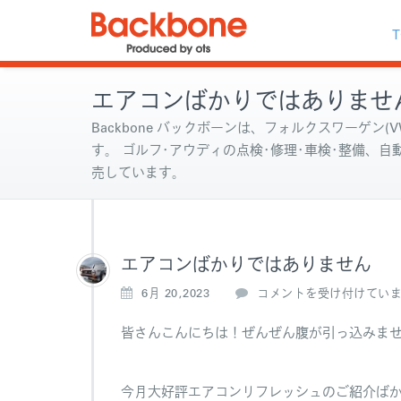
T
エアコンばかりではありませ
Backbone バックボーンは、フォルクスワーゲン(VW
す。 ゴルフ･アウディの点検･修理･車検･整備、
売しています。
エアコンばかりではありません
エ
6月 20,2023
コメントを受け付けてい
ア
コ
皆さんこんにちは！ぜんぜん腹が引っ込みま
ン
ば
か
今月大好評エアコンリフレッシュのご紹介ばかり
り