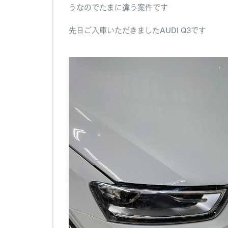
うなのでたまに違う案件です
で
は
あ
先日ご入庫いただきましたAUDI Q3です
り
ま
せ
ん
は