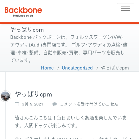
Toggle
naviga
やっぱりcpm
Backbone バックボーンは、フォルクスワーゲン(VW)･
アウディ(Audi)専門店です。 ゴルフ･アウディの点検･修
理･車検･整備、自動車販売･買取、専用パーツを販売し
ています。
Home
/
Uncategorized
/
やっぱりcpm
やっぱりcpm
や
3月 9,2021
コメントを受け付けていません
っ
ぱ
皆さんこんにちは！毎日おいしくあ酒を楽しんでいま
り
す。人間ドックが楽しみです。
c
p