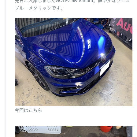
先日ご入庫しましたGOLF7.5R Variant。鮮やかなラピス
m
ブルーメタリックです。
は
今回はこちら