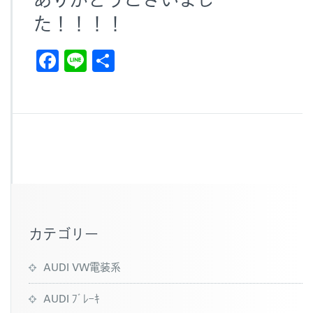
た！！！！
F
Li
共
a
n
有
c
e
e
b
o
o
k
カテゴリー
AUDI VW電装系
AUDI ﾌﾞﾚｰｷ