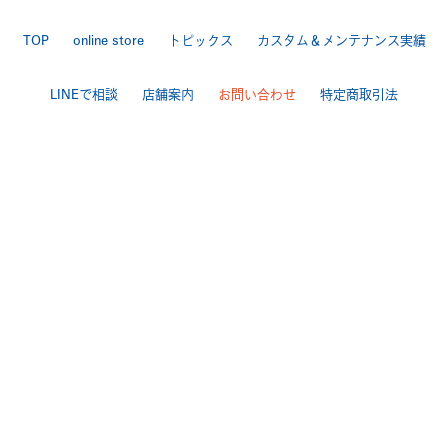
TOP
online store
トピックス
カスタム＆メンテナンス実績
LINEで相談
店舗案内
お問い合わせ
特定商取引法
送料・手数料について
プライバシーポリシー
|
[ Backbone ]
TEL 025-284-7060 FAX 025-284-7170
〒950-0944 新潟市中央区愛宕3-4-3
>Google Map
[ BackboneGarage ]
TEL 025-250ｰ7170 FAX 025-250-7178
〒950-0803 新潟市東区中興野2-11
>Google Map