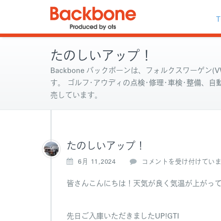
T
たのしいアップ！
Backbone バックボーンは、フォルクスワーゲン(VW
す。 ゴルフ･アウディの点検･修理･車検･整備、
売しています。
たのしいアップ！
た
6月 11,2024
コメントを受け付けてい
の
し
皆さんこんにちは！天気が良く気温が上がっ
い
ア
ッ
先日ご入庫いただきましたUP!GTI
プ！