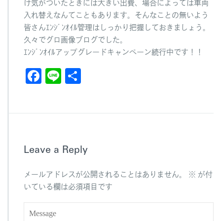
け気がついたときには大きい出費、場合によっては車両
入れ替えなんてこともあります。そんなことの無いよう
皆さんｴﾝｼﾞﾝｵｲﾙ管理はしっかり把握しておきましょう。
久々でグロ画像ブログでした。
ｴﾝｼﾞﾝｵｲﾙアップグレードキャンペーン続行中です！！
F
Li
共
a
n
有
c
e
e
b
Leave a Reply
o
o
メールアドレスが公開されることはありません。
※
が付
k
いている欄は必須項目です