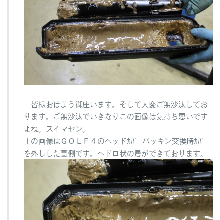
お
り
ま
す
へ
の
皆様おはよう御座います。そして大変ご無沙汰してお
ります。ご無沙汰でいきなりこの画像は気持ち悪いです
よね。スイマセン。
上の画像はＧＯＬＦ４のヘッドｶﾊﾞｰパッキン交換時ｶﾊﾞｰ
を外しした裏側です。ヘドロ状の層ができております。