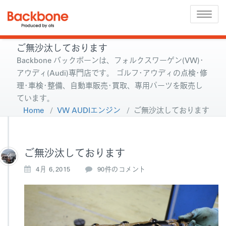
Toggle
naviga
ご無沙汰しております
Backbone バックボーンは、フォルクスワーゲン(VW)･
アウディ(Audi)専門店です。 ゴルフ･アウディの点検･修
理･車検･整備、自動車販売･買取、専用パーツを販売し
ています。
Home
/
VW AUDIエンジン
/
ご無沙汰しております
ご無沙汰しております
ご
4月 6,2015
90件のコメント
無
沙
汰
し
て