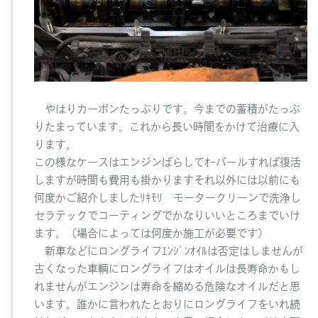
やはりカーボンたっぷりです。今までの蓄積がたっぷ
りたまっています。これから長い時間をかけて治療に入
ります。
この様なケースはエンジンばらしてｵｰバールすれば復活
しますが時間も費用も掛かりますそれ以外には以前にも
何度かご紹介しましたﾘｷﾓﾘ モータークリーンで洗浄し
セラテックでコーティングでかなりいいところまでいけ
ます。（場合によっては何度か施工が必要です）
新車などにロングライフｴﾝｼﾞﾝｵｲﾙは否定はしませんが
古くなった車輌にロングライフはオイルは長寿命かもし
れませんがエンジンは寿命を縮める危険なオイルだと思
います。誰かに言われたとおりにロングライフをいれ続