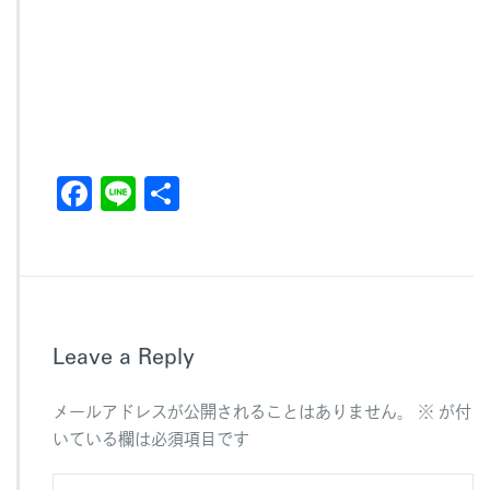
F
Li
共
a
n
有
c
e
e
b
Leave a Reply
o
o
メールアドレスが公開されることはありません。
※
が付
k
いている欄は必須項目です