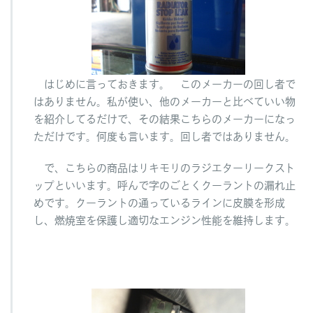
ご
い
で
す
はじめに言っておきます。 このメーカーの回し者で
はありません。私が使い、他のメーカーと比べていい物
を紹介してるだけで、その結果こちらのメーカーになっ
ただけです。何度も言います。回し者ではありません。
タ
ナ
で、こちらの商品はリキモリのラジエターリークスト
カ
ップといいます。呼んで字のごとくクーラントの漏れ止
へ
めです。クーラントの通っているラインに皮膜を形成
の
し、燃焼室を保護し適切なエンジン性能を維持します。