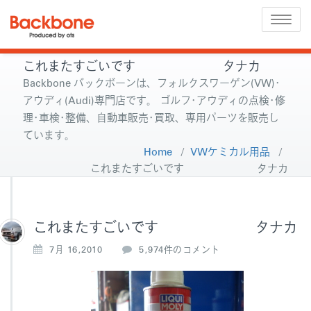
Toggle
naviga
これまたすごいです タナカ
Backbone バックボーンは、フォルクスワーゲン(VW)･
アウディ(Audi)専門店です。 ゴルフ･アウディの点検･修
理･車検･整備、自動車販売･買取、専用パーツを販売し
ています。
Home
/
VWケミカル用品
/
これまたすごいです タナカ
これまたすごいです タナカ
こ
7月 16,2010
5,974件のコメント
れ
ま
た
す