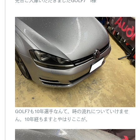
先日ご入庫いただきましたGOLF7 I様
ら
い
で
す
は
GOLF7も10年選手なんて。時の流れについていけませ
ん。10年経ちますとやはりここが。