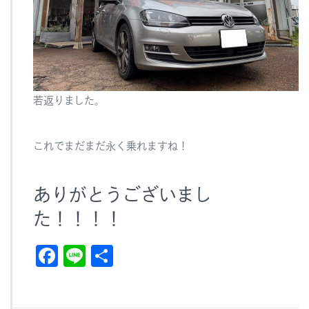
若返りました。
これでまだまだ永く乗れますね！
ありがとうございまし
た！！！！
F
Li
共
a
n
有
c
e