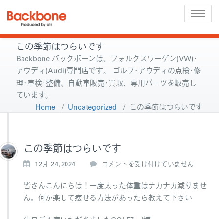
Toggle
naviga
この季節はつらいです
Backbone バックボーンは、フォルクスワーゲン(VW)･
アウディ(Audi)専門店です。 ゴルフ･アウディの点検･修
理･車検･整備、自動車販売･買取、専用パーツを販売し
ています。
Home
/
Uncategorized
/
この季節はつらいです
この季節はつらいです
こ
12月 24,2024
コメントを受け付けていません
の
季
皆さんこんにちは！一度太った体重はナカナカ減りませ
節
ん。何か楽して痩せる方法があったら教えて下さい
は
つ