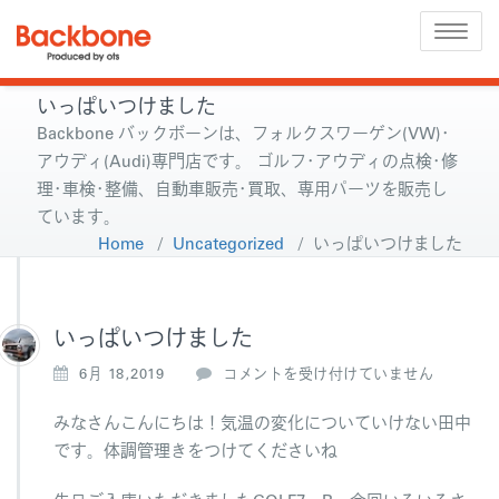
Toggle
naviga
いっぱいつけました
Backbone バックボーンは、フォルクスワーゲン(VW)･
アウディ(Audi)専門店です。 ゴルフ･アウディの点検･修
理･車検･整備、自動車販売･買取、専用パーツを販売し
ています。
Home
/
Uncategorized
/
いっぱいつけました
いっぱいつけました
い
6月 18,2019
コメントを受け付けていません
っ
ぱ
みなさんこんにちは！気温の変化についていけない田中
い
です。体調管理きをつけてくださいね
つ
け