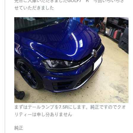
先日ご入庫いただきましたGOLF7 R 今回いろいろさ
ま
せていただきました
し
た
は
まずはテールランプを7.5Rにします。純正ですのでクオ
リティーは申し分ありません
純正