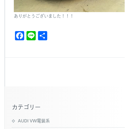
ありがとうございました！！！
F
Li
共
a
n
有
c
e
e
b
o
o
k
カテゴリー
AUDI VW電装系