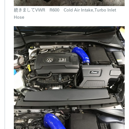
続きましてVWR R600 Cold Air Intake,Turbo Inlet
Hose