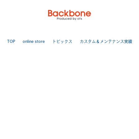
TOP
online store
トピックス
カスタム＆メンテナンス実績
LINEで相談
店舗案内
お問い合わせ
特定商取引法
送料・手数料について
プライバシーポリシー
|
[ Backbone ]
TEL 025-284-7060 FAX 025-284-7170
〒950-0944 新潟市中央区愛宕3-4-3
>Google Map