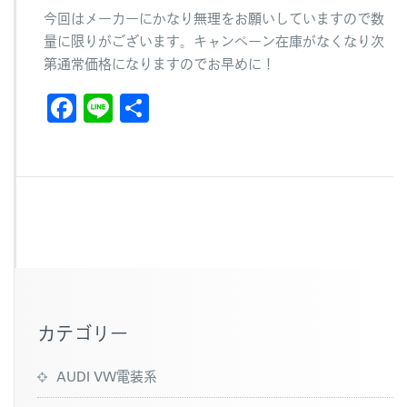
今回はメーカーにかなり無理をお願いしていますので数
量に限りがございます。キャンペーン在庫がなくなり次
第通常価格になりますのでお早めに！
F
Li
共
a
n
有
c
e
e
b
o
o
k
カテゴリー
AUDI VW電装系