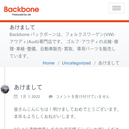
Toggle
naviga
あけまして
Backbone バックボーンは、フォルクスワーゲン(VW)･
アウディ(Audi)専門店です。 ゴルフ･アウディの点検･修
理･車検･整備、自動車販売･買取、専用パーツを販売し
ています。
Home
/
Uncategorized
/
あけまして
あけまして
あ
1月 1,2022
コメントを受け付けていません
け
ま
皆さんこんにちは！明けましておめでとうございます。
し
本年もよろしくおねがいします。
て
は