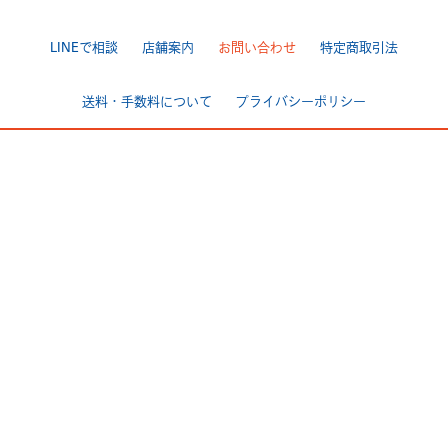
LINEで相談
店舗案内
お問い合わせ
特定商取引法
送料・手数料について
プライバシーポリシー
|
[ Backbone ]
TEL 025-284-7060 FAX 025-284-7170
〒950-0944 新潟市中央区愛宕3-4-3
>Google Map
[ BackboneGarage ]
TEL 025-250ｰ7170 FAX 025-250-7178
〒950-0803 新潟市東区中興野2-11
>Google Map