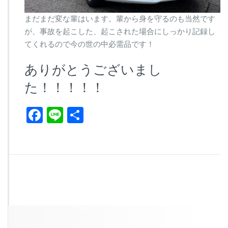
まだまだ変な輩はいます。輩から身を守るのも当然です
が、事故を起こした、起こされた場合にしっかり記録し
てくれるので今の世の中必需品です！
ありがとうございまし
た！！！！！
Fa
Li
共
ce
ne
有
bo
ok