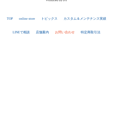
TOP
online store
トピックス
カスタム＆メンテナンス実績
LINEで相談
店舗案内
お問い合わせ
特定商取引法
送料・手数料について
プライバシーポリシー
|
[ Backbone ]
TEL 025-284-7060 FAX 025-284-7170
〒950-0944 新潟市中央区愛宕3-4-3
>Google Map
[ BackboneGarage ]