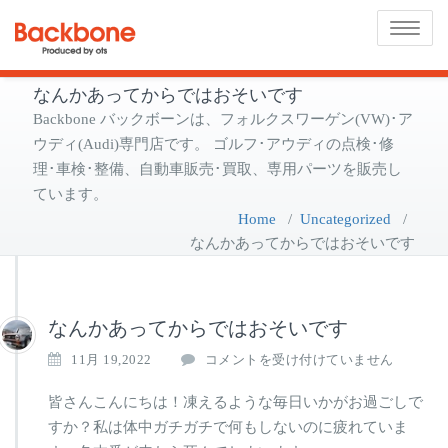
Toggle
navigat
なんかあってからではおそいです
Backbone バックボーンは、フォルクスワーゲン(VW)･ア
ウディ(Audi)専門店です。 ゴルフ･アウディの点検･修
理･車検･整備、自動車販売･買取、専用パーツを販売し
ています。
Home
/
Uncategorized
/
なんかあってからではおそいです
なんかあってからではおそいです
な
11月 19,2022
コメントを受け付けていません
ん
か
皆さんこんにちは！凍えるような毎日いかがお過ごしで
あ
すか？私は体中ガチガチで何もしないのに疲れていま
っ