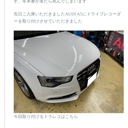
す。冬本番が来たら死んでしまいます
て
か
先日ご入庫いただきましたAUDI A5にドライブレコーダ
ら
で
ーを取り付けさせていただきました
は
お
そ
い
で
す
は
今回取り付けるドラレコはこちら